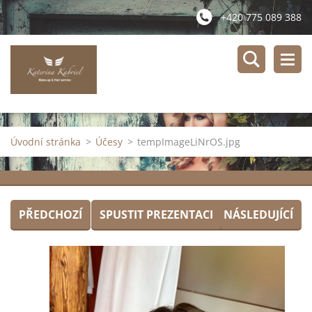
+420 775 089 388
Úvodní stránka
>
Účesy
>
tempImageLiNrOS.jpg
PŘEDCHOZÍ
SPUSTIT PREZENTACI
NÁSLEDUJÍCÍ