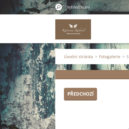
Úvodní stránka
>
Fotogalerie
>
5
PŘEDCHOZÍ