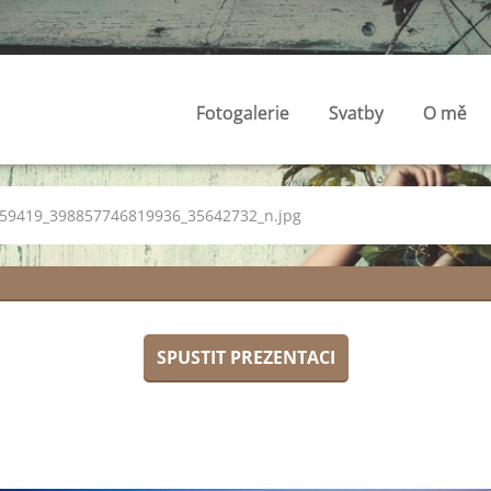
Fotogalerie
Svatby
O mě
59419_398857746819936_35642732_n.jpg
SPUSTIT PREZENTACI