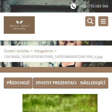
+420 775 089 388
Úvodní stránka
>
Fotogalerie
>
13418606_1639107553073585_1433598640472491956_o.jpg
PŘEDCHOZÍ
SPUSTIT PREZENTACI
NÁSLEDUJÍCÍ