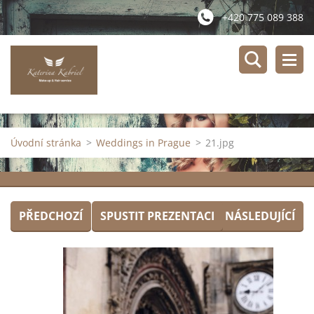
+420 775 089 388
Úvodní stránka
>
Weddings in Prague
>
21.jpg
PŘEDCHOZÍ
SPUSTIT PREZENTACI
NÁSLEDUJÍCÍ