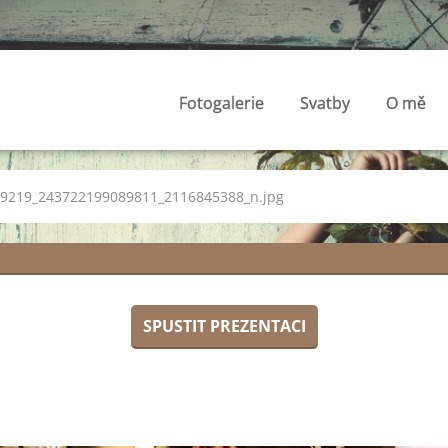
Fotogalerie
Svatby
O mě
9219_243722199089811_2116845388_n.jpg
SPUSTIT PREZENTACI