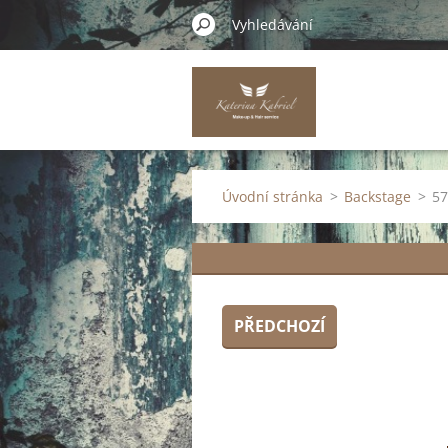
Úvodní stránka
>
Backstage
>
57
PŘEDCHOZÍ